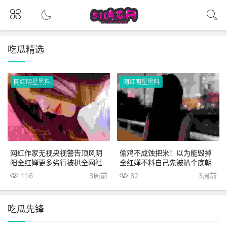
吃瓜精选
网红明星黑料
网红明星黑料
网红作家无视央视警告顶风阴
偷鸡不成蚀把米！以为能毁掉
阳全红婵更多劣行被扒全网社
全红婵不料自己先被扒个底朝
死
天
116
3周前
82
3周前
吃瓜先锋