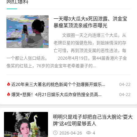
网红爆料
一天曝3大瓜大s死因泄露、洪金宝
暴瘦某顶流亲戚作恶曝光
文娱圈一天之内连爆三个大瓜，从
老牌巨星的强健危殆，到姐妹情深的存
亡可惜，再到顶流支属的恶性违法，每
一个都让人张口结舌。 2026年4月19日，第44届香港片子金
像奖的红毯上，76岁的洪金宝年老牵着妻子的...
近20年来三大著名的桃色新闻个个劲爆撕开娱乐圈最不堪的一面
04-22
爆哭+怒撕！4月21日娱乐大瓜炸穿热搜全员高能不掺水
04-22
明明只是戏子却把自己当大腕论“耍大
牌”这4位明星够丢人
2026-04-26
4