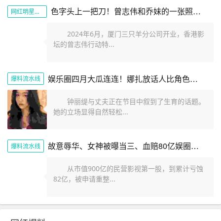
色字头上一把刀！曾志伟和乔妹的一张照片展现娱乐圈的阴暗面
网红明星黑料
2024年6月，厦门三只羊分公司开业，香港影
坛的曾志伟行动特...
娱乐圈四月大瓜连连！娜扎放话人比角色美全红婵遭网暴报警内幕
爆料流水线
钟丽缇与丈夫正在节目中叙到了生育的话题。
她的立场显得自然轻松...
故意辱华、女神被曝当三、血赔80亿娱圈的瓜一个比一个劲爆
爆料流水线
从市值900亿的民营影视第一股，到累计亏蚀
82亿，被申请重整...