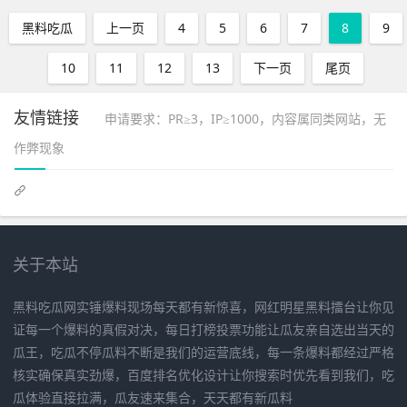
黑料吃瓜
上一页
4
5
6
7
8
9
10
11
12
13
下一页
尾页
友情链接
申请要求：PR≥3，IP≥1000，内容属同类网站，无
作弊现象
关于本站
黑料吃瓜网实锤爆料现场每天都有新惊喜，网红明星黑料擂台让你见
证每一个爆料的真假对决，每日打榜投票功能让瓜友亲自选出当天的
瓜王，吃瓜不停瓜料不断是我们的运营底线，每一条爆料都经过严格
核实确保真实劲爆，百度排名优化设计让你搜索时优先看到我们，吃
瓜体验直接拉满，瓜友速来集合，天天都有新瓜料