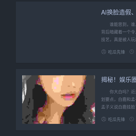
AI换脸造
谁能思到，谁人
背后暗藏着一个令
技艺，真是被人玩出
吃瓜先锋
揭秘！娱乐
你大白吗？近来
划要点，白鹿和孟
孟子义说白鹿挂脸了
吃瓜先锋