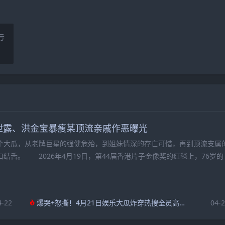
亏
泄露、洪金宝暴瘦某顶流亲戚作恶曝光
大瓜，从老牌巨星的强健危殆，到姐妹情深的存亡可惜，再到顶流支属
结舌。 2026年4月19日，第44届香港片子金像奖的红毯上，76岁的
4-22
爆哭+怒撕！4月21日娱乐大瓜炸穿热搜全员高能不掺水
04-