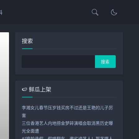
料
搜索
🍉 鲜瓜上架
李湘女儿春节压岁钱买房不过还是王艳的儿子厉
害
三位香港艺人内地捞金梦碎演唱会取消黑历史曝
光全面遭
古力娜扎耍大牌实锤？剧组匿名
AI换脸造假、假唱翻车、邀劣迹艺人！那艺娜人