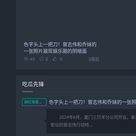
色字头上一把刀！曾志伟和乔妹的
一张照片展现娱乐圈的阴暗面
45
0
0
3周前
吃瓜先锋
网红明星黑料
2024年6月，厦门三只羊分公司开业，香
影坛的曾志伟行动特...