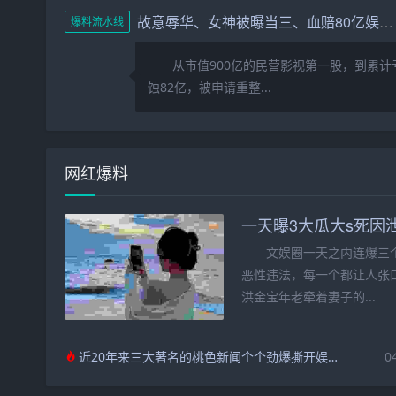
故意辱华、女神被曝当三、血赔80亿娱圈的瓜一个比一个劲爆
爆料流水线
从市值900亿的民营影视第一股，到累计
蚀82亿，被申请重整...
网红爆料
一天曝3大瓜大s死因
文娱圈一天之内连爆三个
恶性违法，每一个都让人张口
洪金宝年老牵着妻子的...
近20年来三大著名的桃色新闻个个劲爆撕开娱乐圈最不堪的一面
0