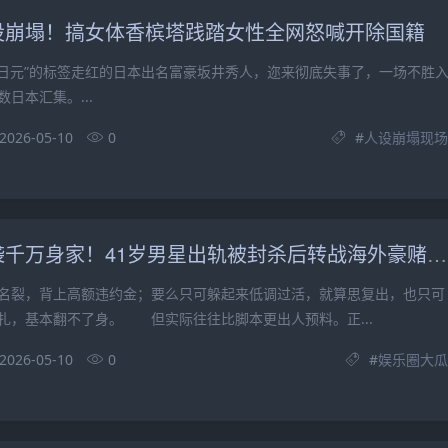
设崩塌！搞女体香槟塔践踏女性全网怒喊开除国籍
元”的标签走红的日本出名富豪坂井秀人，迩来彻底失事了，一场不胜
日本汇集。...
2026-05-10
0
#
人设崩塌现场
劣迹艺人逆袭千万身家！41岁男星出轨被封杀后转战海外豪赌扑克
裂，背上高额违约金；要么只可躲起来低调过活，就算思复出，也只可
扎，基本翻不了身。 但实际往往比脚本更出人预料。正...
2026-05-10
0
#
娱乐圈大瓜