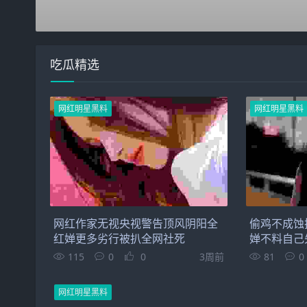
吃瓜精选
网红明星黑料
网红明星黑料
网红作家无视央视警告顶风阴阳全
偷鸡不成蚀
红婵更多劣行被扒全网社死
婵不料自己
115
0
0
3周前
81
0
网红明星黑料