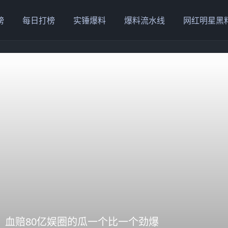
榜
每日打榜
实锤爆料
爆料流水线
网红明星黑
、血赔80亿娱圈的瓜一个比一个劲爆