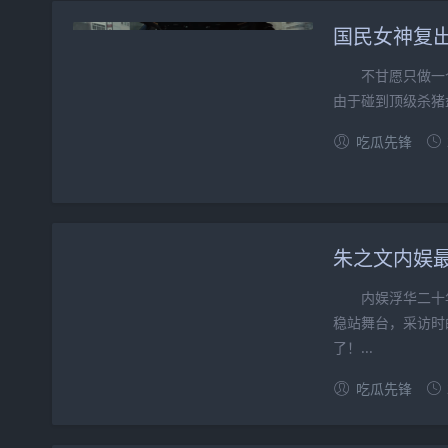
国民女神复
不甘愿只做一个
由于碰到顶级杀猪
吃瓜先锋
朱之文内娱
内娱浮华二十年
稳站舞台，采访时
了！...
吃瓜先锋