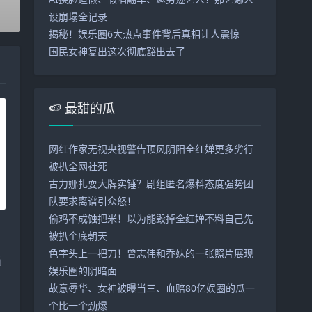
设崩塌全记录
揭秘！娱乐圈6大热点事件背后真相让人震惊
国民女神复出这次彻底豁出去了
🍉 最甜的瓜
网红作家无视央视警告顶风阴阳全红婵更多劣行
被扒全网社死
古力娜扎耍大牌实锤？剧组匿名爆料态度强势团
队要求离谱引众怒！
偷鸡不成蚀把米！以为能毁掉全红婵不料自己先
被扒个底朝天
色字头上一把刀！曾志伟和乔妹的一张照片展现
前
娱乐圈的阴暗面
故意辱华、女神被曝当三、血赔80亿娱圈的瓜一
个比一个劲爆