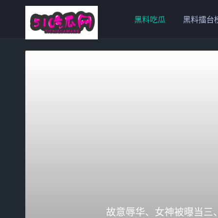
黑料吃瓜
黑料擂台
故意辱华、女神被曝当三