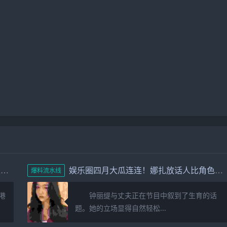
色字头上一把刀！曾志伟和乔妹的一张照片展现娱乐圈的阴暗面
娱乐圈四月大瓜连连！娜扎放话人比角色美全红婵遭网暴报警内幕
爆料流水线
港
钟丽缇与丈夫正在节目中叙到了生育的话
题。她的立场显得自然轻松...