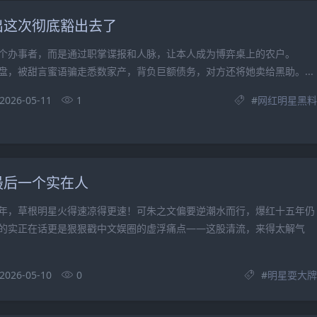
出这次彻底豁出去了
办事者，而是通过职掌谍报和人脉，让本人成为博弈桌上的农户。
盘，被甜言蜜语骗走悉数家产，背负巨额债务，对方还将她卖给黑助。...
2026-05-11
1
#
网红明星黑料
最后一个实在人
，草根明星火得速凉得更速！可朱之文偏要逆潮水而行，爆红十五年仍
的实正在话更是狠狠戳中文娱圈的虚浮痛点——这股清流，来得太解气
2026-05-10
0
#
明星耍大牌