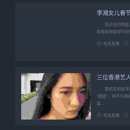
李湘女儿春
现正在的明星片
则有些明星却欠好
吃瓜先锋
三位香港艺
周启生和赵学而这
“圈钱”，却不忘
盆...
吃瓜先锋