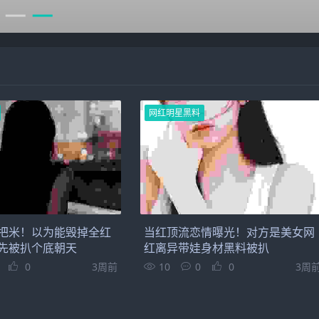
网红明星黑料
把米！以为能毁掉全红
当红顶流恋情曝光！对方是美女网
先被扒个底朝天
红离异带娃身材黑料被扒
0
3周前
10
0
0
3周