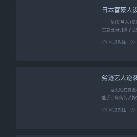
日本富豪人
依托“月入1亿日
主意丑闻引爆了悉数
吃瓜先锋
要么彻底身败名
能手业角落苦苦挣
吃瓜先锋