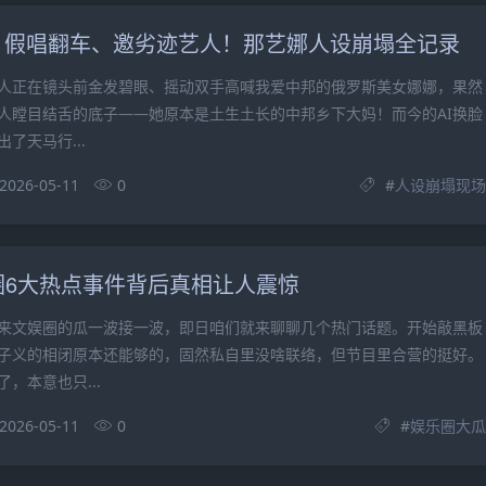
假、假唱翻车、邀劣迹艺人！那艺娜人设崩塌全记录
正在镜头前金发碧眼、摇动双手高喊我爱中邦的俄罗斯美女娜娜，果然
人瞠目结舌的底子——她原本是土生土长的中邦乡下大妈！而今的AI换脸
了天马行...
2026-05-11
0
#
人设崩塌现场
圈6大热点事件背后真相让人震惊
文娱圈的瓜一波接一波，即日咱们就来聊聊几个热门话题。开始敲黑板
子义的相闭原本还能够的，固然私自里没啥联络，但节目里合营的挺好。
，本意也只...
2026-05-11
0
#
娱乐圈大瓜