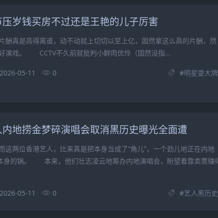
节压岁钱买房不过还是王艳的儿子厉害
酬真是高得离谱，动不动就上切切以至上亿，固然拿这么高的片酬，然
好演戏。 CCTV不久前就批判小鲜肉优伶（固然没指...
2026-05-11
0
#
明星耍大牌
人内地捞金梦碎演唱会取消黑历史曝光全面遭
两位香港艺人，比来真是把本身当成了“角儿”，一个劲儿地正在内地
砸本身的锅。 本来，他们壮志凌云地筹办内地演唱会，盼望着靠卖票赚
2026-05-11
0
#
艺人黑历史