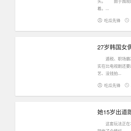
头。 由于围观的
着。...
吃瓜先锋
遁税、职场霸凌
实在比电视剧还要
艺、没钱拍...
吃瓜先锋
她15岁出
这套玩法正在本日
辑炸了个稀烂。 