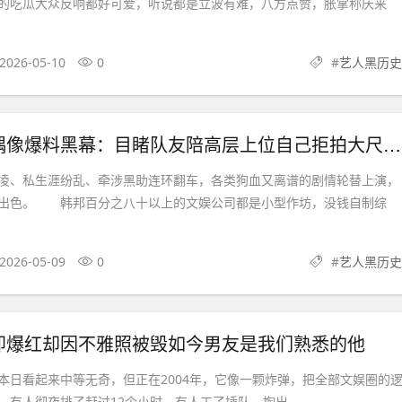
吃瓜大众反响都好可爱，听说都是立波有难，八方点赞，胀掌称庆来
2026-05-10
0
#
艺人黑历史
27岁韩国女偶像爆料黑幕：目睹队友陪高层上位自己拒拍大尺度戏
、私生涯纷乱、牵涉黑助连环翻车，各类狗血又离谱的剧情轮替上演，
出色。 韩邦百分之八十以上的文娱公司都是小型作坊，没钱自制综
2026-05-09
0
#
艺人黑历史
道即爆红却因不雅照被毁如今男友是我们熟悉的他
看起来中等无奇，但正在2004年，它像一颗炸弹，把全部文娱圈的
有人彻夜排了赶过12个小时，有人工了插队，掏出...