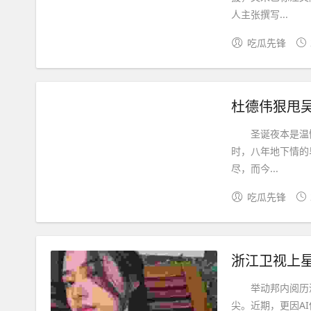
人主张撰写...
吃瓜先锋
杜德伟狠甩吴
圣诞夜本是温情
时，八年地下情的
尽，而今...
吃瓜先锋
浙江卫视上
举动邦内阅历深
尖。近期，更因A