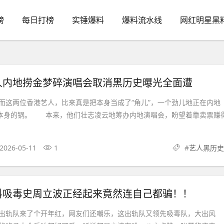
榜
每日打榜
实锤爆料
爆料流水线
网红明星黑
人内地捞金梦碎演唱会取消黑历史曝光全面遭
两位香港艺人，比来真是把本身当成了“角儿”，一个劲儿地正在内地
砸本身的锅。 本来，他们壮志凌云地筹办内地演唱会，盼望着靠卖票赚
2026-05-11
1
#
艺人黑历史
料吸毒史周立波正经起来竟然连自己都骗！！
轨队来了个开年红，网友们还嘲乐，这出轨队又领先吸毒队，大出风