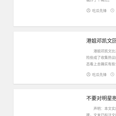
吃瓜先锋
港姐邓凯文比来
险些成了收集热议
态看上去确实有些让
吃瓜先锋
不要对明星
声明：本文实质
援，文末已标注文