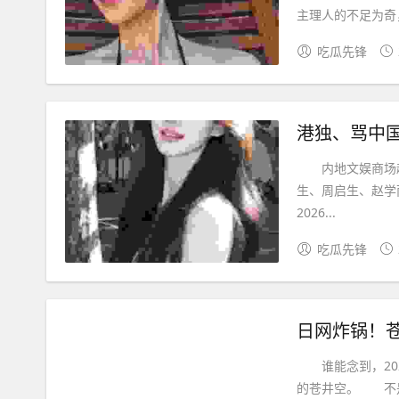
主理人的不足为奇，
吃瓜先锋
港独、骂中
内地文娱商场越
生、周启生、赵
2026...
吃瓜先锋
谁能念到，202
的苍井空。 不是