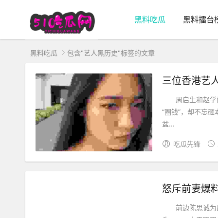
黑料吃瓜
黑料擂台
黑料吃瓜
包含"艺人黑历史"标签的文章
三位香港艺
周启生和赵学而这
“圈钱”，却不忘
盆...
吃瓜先锋
怒斥前妻爆
前边陈思诚为出