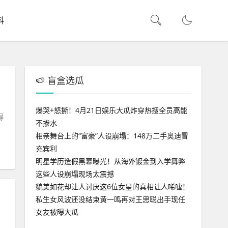
料
🍉 盲盒选瓜
爆哭+怒撕！4月21日娱乐大瓜炸穿热搜全员高能
得
不掺水
相亲舞台上的“富豪”人设崩塌：148万二手奥迪冒
充宾利
明星学历造假黑幕曝光！从海外镀金到入学舞弊
这些人设崩塌现场太震撼
貌美如花却让人讨厌这6位女星的真相让人唏嘘！
私生女风波还没结束黄一鸣再对王思聪出手现任
女友被曝大瓜