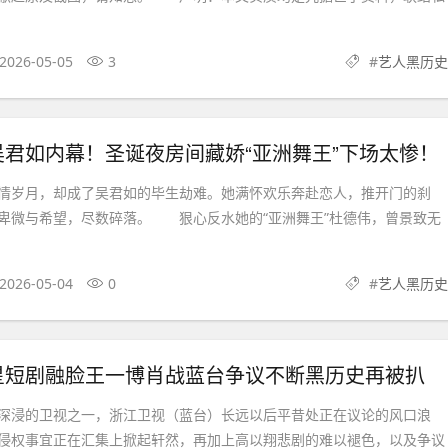
2026-05-05
3
#
艺人黑历史
君如内幕！圣诞夜房间藏娇“亚洲舞王”下场太惨！
岁月，却成了吴君如的毕生劫难。她满怀欢乐奔赴恋人，推开门的刹
卑微与希望，尽数碎落。 狠心反水她的“亚洲舞王”杜德伟，曾景致无
2026-05-04
0
#
艺人黑历史
星短剧融脸王一博肖战蓝台争议不断黑历史再被扒
浸的卫视之一，浙江卫视（蓝台）长远以后平昔处正在议论的风口浪
I侵权事宜正在汇集上掀起轩然，再加上高以翔悲剧的难以褪色，以及争议