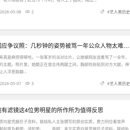
2026-05-08
2
#
艺人黑历史
港姐邓凯文回应争议照：几秒钟的姿势被骂一年公众人物太难了！
真是麻烦得够呛。一张客岁的派对比片，让她被网友追着骂了一全年，
的主题。照片里，她跪正在曾志伟两腿之间，胸部险些贴到对方大腿，神
人浮思联翩...
2026-05-07
3
#
艺人黑历史
抱有滤镜这4位男明星的所作所为值得反思
均是凭据巨子资料，联结私人主张撰写的原创实质，费力列位看官声
献起原及截图，请知悉。 声明：本文实质均是凭据巨子资料，联结私