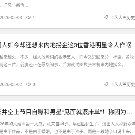
旧怨与新仇...
2026-05-03
1
#
艺人黑历史
国人如今却还想来内地捞金这3位香港明星令人作呕
来越火，不少一经大放厥词的香港艺人，而今又思回来分一杯羹。黄秋
学而这三位，前脚还正在辱华闹事，后脚就试图换张容貌来内地捞金。
2026-05-02
0
#
艺人黑历史
日网炸锅！苍井空上节目自曝和男星“见面就滚床单”！称因为这个男人才变成了“渣女”
6年的文娱圈第一大瓜，竟来自44岁、早已匹配生子、淡出人人视野众
由于作品，不是由于婚姻，也不是由于孩子。而是一段她亲口说出来、