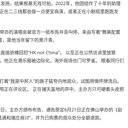
扬，结果根基无戏可拍。2022年，他团结作了十年的助理
正在二三线都会接一点便宜商演，或者正在小剧组里跑跑龙
州举办的演唱会被官方一纸布告弁急叫停，来由写着“舞美配置
置，是他当年留下的黑汗青。
横回怼“HK not China”。 以至正在公然访讲里放狠
去，他正在港乐圈被边际化，海外商场也门可罗雀。 眼看同行们
着“我是中邦人”的旗子猛夸内地观众，试图用情怀牌洗白。
甩正在评论区。 正在铺天盖地的声中，主办方只可硬着头皮把
0日，主办方颁布布告，通告原定6月21日正在佛山举办的《赵
方疏通和端庄商讨”，并为已购票的观众处分全额退款。