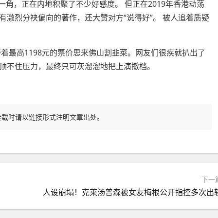
角，正在内地积聚了不少好感度。 但正在2019年香港动荡
激烈分袂偏向的著作，还大赞对方“说得好”。 被人追着质疑
着最高1198元的票价思来佛山割韭菜。网友们很疾就扒出了
顶不住压力，最终只可灰溜溜地把上演撤档。
转载时请以链接形式注明文章出处。
下一
人设崩塌！克莱汤普森被女友梅根公开指控多次出