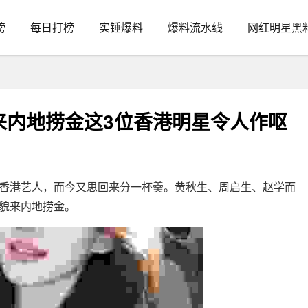
榜
每日打榜
实锤爆料
爆料流水线
网红明星黑
来内地捞金这3位香港明星令人作呕
港艺人，而今又思回来分一杯羹。黄秋生、周启生、赵学而
貌来内地捞金。