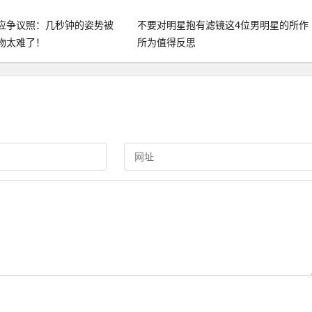
应争议照：几秒钟的姿势被
不要对明星抱有滤镜这4位男明星的所作
物太难了！
所为值得反思