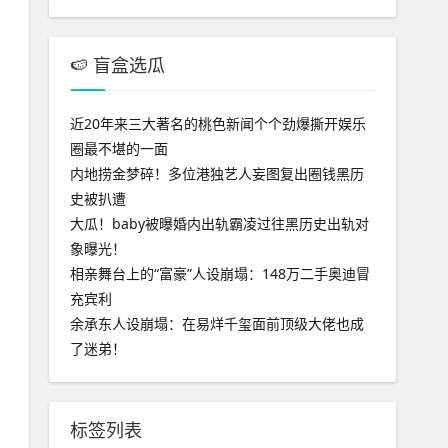
🍉 盲盒选瓜
近20年来三大著名的桃色新闻个个劲爆撕开娱乐
圈最不堪的一面
内地捞金梦碎！多位港独艺人妄图复出圈钱黑历
史被扒遭
大瓜！baby被曝婚内出轨霸凌过往黑历史出轨对
象曝光！
相亲舞台上的“富豪”人设崩塌：148万二手奥迪冒
充宾利
余承东人设崩塌：在易烊千玺面前顶级大佬也成
了迷弟！
标签列表