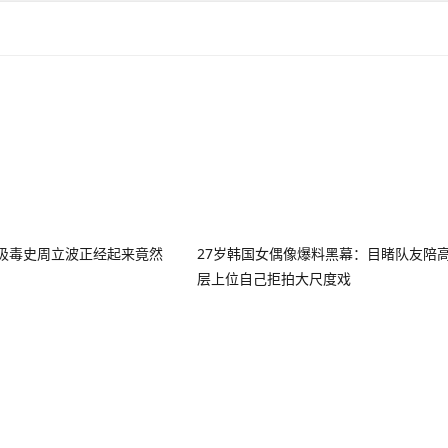
吸毒史周立波正经起来竟然
27岁韩国女偶像爆料黑幕：目睹队友陪
！
层上位自己拒拍大尺度戏