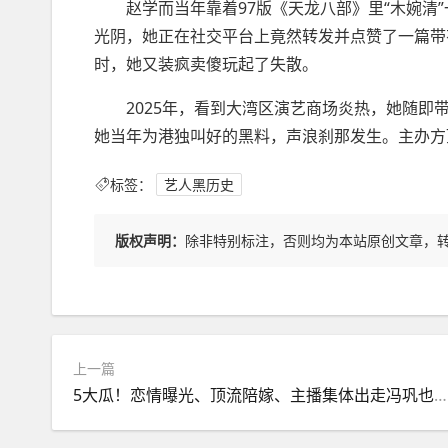
赵学而当年靠着97版《天龙八部》里“木婉清”一
光阴，她正在社交平台上竟然转发并点赞了一篇带有
时，她又装疯卖傻玩起了失散。
2025年，看到大湾区演艺商场炎热，她随即带
她当年为港独叫好的黑料，声浪刹那发生。主办方
标签：
艺人黑历史
版权声明：
除非特别标注，否则均为本站原创文章，
上一篇
5大瓜！恋情曝光、顶流陪嫁、主播集体出走冯巩也迎来新身份