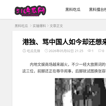
黑料吃瓜
黑料擂台
黑料吃瓜
实锤爆料
文章正文
港独、骂中国人如今却还想
吃瓜先锋
2026年05月02日 21:25
1
0
内地文娱商场越来越火，不少一经大放厥词的香
这三位，前脚还正在辱华闹事，后脚就试图换张容