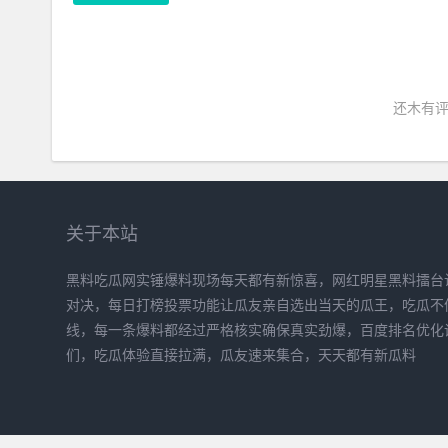
还木有评
关于本站
黑料吃瓜网实锤爆料现场每天都有新惊喜，网红明星黑料擂台
对决，每日打榜投票功能让瓜友亲自选出当天的瓜王，吃瓜不
线，每一条爆料都经过严格核实确保真实劲爆，百度排名优化
们，吃瓜体验直接拉满，瓜友速来集合，天天都有新瓜料