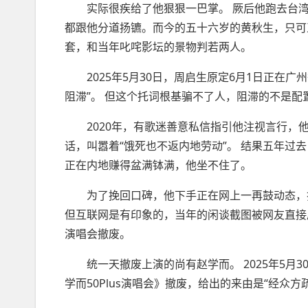
实际很疾给了他狠狠一巴掌。 厥后他跑去台湾发
都跟他分道扬镳。而今的五十六岁的黄秋生，只可
套，和当年叱咤影坛的景物判若两人。
2025年5月30日，周启生原定6月1日正在广
阻滞”。 但这个托词根基骗不了人，阻滞的不是配
2020年，有歌迷善意私信指引他注视言行，他直接骄
话，叫嚣着“饿死也不返内地劳动”。 结果五年过
正在内地赚得盆满钵满，他坐不住了。
为了挽回口碑，他下手正在网上一再鼓动态，打
但互联网是有印象的，当年的闲谈截图被网友直接
演唱会撤废。
统一天撤废上演的尚有赵学而。 2025年5月3
学而50Plus演唱会》撤废，给出的来由是“经众