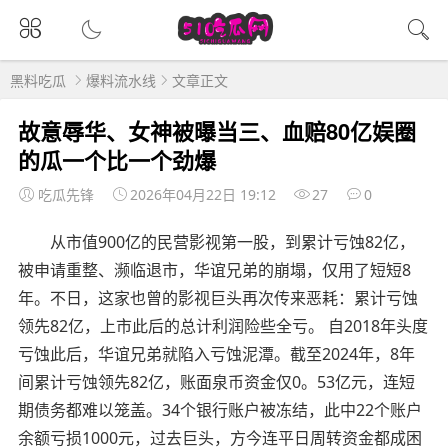
黑料吃瓜
爆料流水线
文章正文
故意辱华、女神被曝当三、血赔80亿娱圈
的瓜一个比一个劲爆
吃瓜先锋
2026年04月22日 19:12
27
0
从市值900亿的民营影视第一股，到累计亏蚀82亿，
被申请重整、濒临退市，华谊兄弟的崩塌，仅用了短短8
年。不日，这家也曾的影视巨头再次传来恶耗：累计亏蚀
领先82亿，上市此后的总计利润险些全亏。 自2018年头度
亏蚀此后，华谊兄弟就陷入亏蚀泥潭。截至2024年，8年
间累计亏蚀领先82亿，账面泉币资金仅0。53亿元，连短
期债务都难以笼盖。34个银行账户被冻结，此中22个账户
余额亏损1000元，过去巨头，方今连平日周转资金都成困