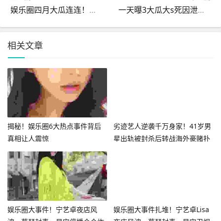
娱乐圈四月大瓜连连！娜扎放话人比角色美全红婵遭网暴报警内幕
一天曝3大瓜大s死因泄露、洪金宝暴瘦某顶流亲戚作恶曝光
相关文章
揭秘！娱乐圈6大热点事件背后
劣迹艺人逆袭千万身家！41岁男
真相让人震惊
星出轨被封杀后转战海外豪赌扑
克
娱乐圈大事件！宁艺卓夜店风
娱乐圈大事件扎堆！宁艺卓Lisa