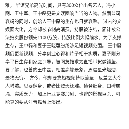
难。 华谊兄弟高光时间，具有300众位出名艺人，冯小
刚、王中军、王中磊更是文娱圈响当当的人物。然而公司
衰竭的同时，创始人王中磊的生存也日就衰败。 过去的文
娱圈大佬，方今却被节制高消费，持股被冻结，累计被公
法拍卖股份领先1100万股，持股比例大幅缩水。为了支撑
生存，王中磊和妻子王晓蓉纷纷涉足短视频范围。 王中磊
频仍更新视频，分享创业心得和片子相干实质，妻子则分
享平日生存和家庭训导，被网友推求为直播带货做铺垫。
要了解，也曾的王中磊，相差高端景象，周遭星光熠熠，
景物无穷。 方今，他却要靠短视频博取流量，反差之大令
人唏嘘。思要翻身，或者比登天还难。债务缠身、口碑崩
塌、实质乏力，加上行业竞赛加剧，也曾的影视巨头，可
能真的要从汗青舞台上淡出。