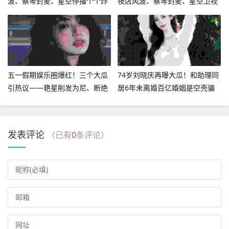
波、蔡琴封麦、星空停播个个炸
夜店风波、蔡琴封麦、星空卫视
热搜
停播个个炸热搜
五一假期娱乐圈爆红！三个大瓜
74岁刘晓庆再曝大瓜！和助理同
引热议——艳星削发为尼、断绝
居6年未离婚百亿婚姻是空壳骗
父子关系、知名女星被控出轨
局
发表评论
（已有
0
条评论）