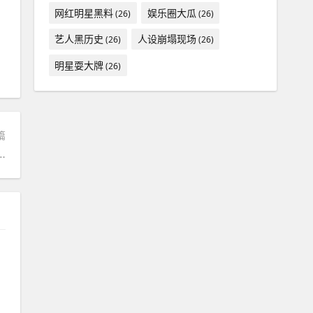
网红明星黑料
娱乐圈大瓜
(26)
(26)
艺人黑历史
人设崩塌现场
(26)
(26)
明星耍大牌
(26)
篇
己当大腕这 5 位耍大牌的明星太丢人