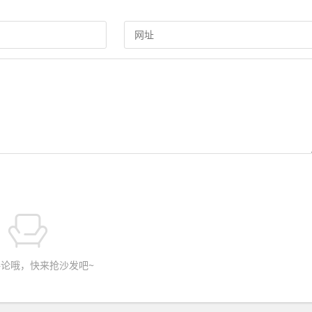
论哦，快来抢沙发吧~