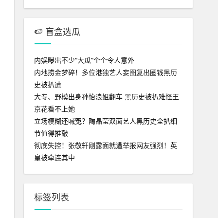
🍉 盲盒选瓜
内娱曝出不少“大瓜”个个令人意外
内地捞金梦碎！多位港独艺人妄图复出圈钱黑历
史被扒遭
大专、野模出身孙怡浪姐翻车 黑历史被扒难怪王
京花看不上她
立场模糊还喊冤？陶晶莹双面艺人黑历史全扒细
节值得推敲
彻底失控！张敬轩刚露面就遭举报网友强烈！英
皇被牵连其中
标签列表