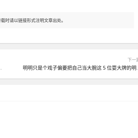
转载时请以链接形式注明文章出处。
下一
大牌遭全网老戏骨怒斥太荒唐
明明只是个戏子偏要把自