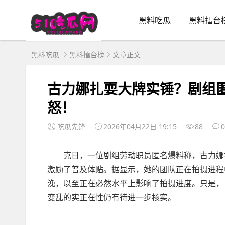
黑料吃瓜
黑料擂台
黑料吃瓜
黑料擂台榜
文章正文
古力娜扎耍大牌实锤？剧组
怒！
吃瓜先锋
2026年04月22日 19:15
88
0
克日，一位剧组劳动职员匿名爆料称，古力娜扎
激励了普及体贴。据显示，她的团队正在拍摄进程
浼，以至正在必然水平上影响了拍摄进度。只是，
变乱的实正在性仍有待进一步核实。