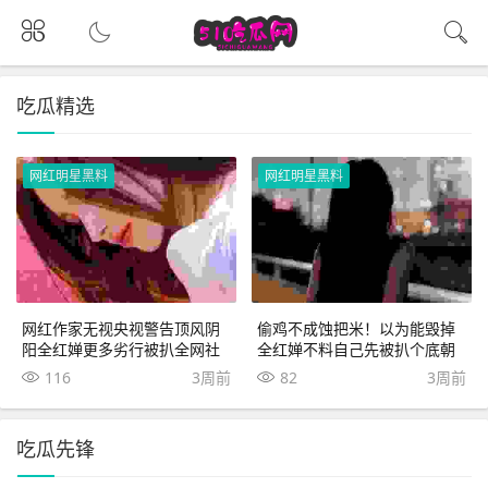
吃瓜精选
网红明星黑料
网红明星黑料
网红作家无视央视警告顶风阴
偷鸡不成蚀把米！以为能毁掉
阳全红婵更多劣行被扒全网社
全红婵不料自己先被扒个底朝
死
天
116
3周前
82
3周前
吃瓜先锋