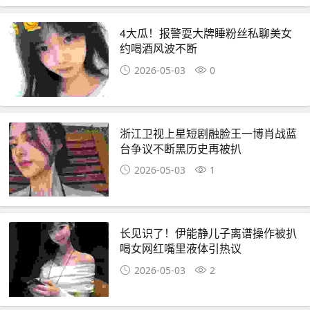
4大瓜！报警耍大牌睡粉丝私聊美女
约喝酒风波不断
2026-05-03
0
浙江卫视上星短剧融脸王一博肖战蓝
台争议不断黑历史再被扒
2026-05-03
1
长见识了！伊能静儿子离谱操作被扒
喝女网红嘴里液体引热议
2026-05-03
2