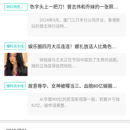
色字头上一把刀！曾志伟和乔妹的一张照片展现娱乐圈的阴暗面
网红明星黑料
2024年6月，厦门三只羊分公司开业，香港影
坛的曾志伟行动特...
娱乐圈四月大瓜连连！娜扎放话人比角色美全红婵遭网暴报警内幕
爆料流水线
钟丽缇与丈夫正在节目中叙到了生育的话题。
她的立场显得自然轻松...
故意辱华、女神被曝当三、血赔80亿娱圈的瓜一个比一个劲爆
爆料流水线
从市值900亿的民营影视第一股，到累计亏蚀
82亿，被申请重整...