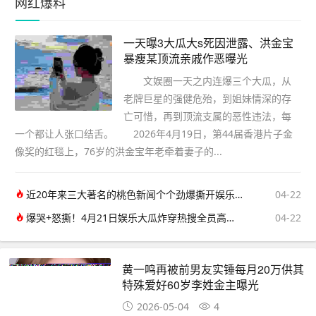
网红爆料
一天曝3大瓜大s死因泄露、洪金宝
暴瘦某顶流亲戚作恶曝光
文娱圈一天之内连爆三个大瓜，从
老牌巨星的强健危殆，到姐妹情深的存
亡可惜，再到顶流支属的恶性违法，每
一个都让人张口结舌。 2026年4月19日，第44届香港片子金
像奖的红毯上，76岁的洪金宝年老牵着妻子的...
近20年来三大著名的桃色新闻个个劲爆撕开娱乐圈最不堪的一面
04-22
爆哭+怒撕！4月21日娱乐大瓜炸穿热搜全员高能不掺水
04-22
黄一鸣再被前男友实锤每月20万供其
特殊爱好60岁李姓金主曝光
2026-05-04
4