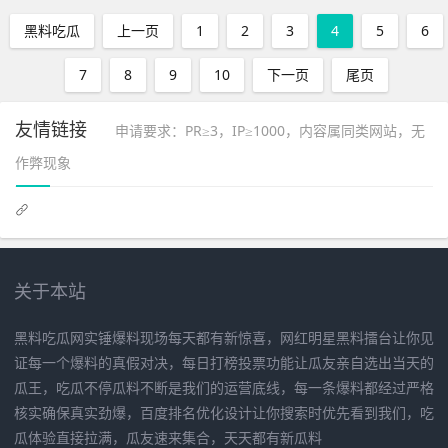
黑料吃瓜
上一页
1
2
3
4
5
6
7
8
9
10
下一页
尾页
友情链接
申请要求：PR≥3，IP≥1000，内容属同类网站，无
作弊现象
关于本站
黑料吃瓜网实锤爆料现场每天都有新惊喜，网红明星黑料擂台让你见
证每一个爆料的真假对决，每日打榜投票功能让瓜友亲自选出当天的
瓜王，吃瓜不停瓜料不断是我们的运营底线，每一条爆料都经过严格
核实确保真实劲爆，百度排名优化设计让你搜索时优先看到我们，吃
瓜体验直接拉满，瓜友速来集合，天天都有新瓜料