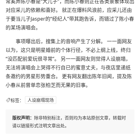
常奚弄陈小春是“大儿子”，而陈小春则正在各类景象体现出
对应采儿的依赖和喜好。 就正在爆料风浪前，应采儿还由
于要当儿子Jasper的“经纪人”带其跑告诉，而错过了陈小春
的某场演唱会。
事项曝出后，搜集上的音响产生了分解。 一一面网友
以为，这只是明星婚前的个体行径，不必上纲上线，终归
“没匹配前爱玩很寻常”。 另一一面网友则觉得人设崩塌，
无法将演唱会上哭得不行自已的蜜意丈夫，与夜店里递纸
条邀约的男星形势重合。 更有网友翻出陈年旧闻，提及陈
小春从前曾单恋张柏芝而无果的旧事。
标签：
人设崩塌现场
版权声明：
除非特别标注，否则均为本站原创文章，转载时
请以链接形式注明文章出处。