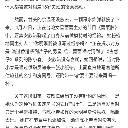
体人都被这对相差16岁夫妇的蜜意感动。
然而，甘美的余温还没散去，一颗深水炸弹就投了下
来。 4月22日，正在台湾女星蔷蔷主办的节目《蔷栗胶》
中，嘉宾安歆沄聊起了自身从前做模特时的经验。 她秘密
地问主办人：“你明晰我被谁写过纸条吗？ ”正在提示对方
是“演过香港系列片子的男星”后，蔷蔷顿时猜到了《古惑
仔》系列的陈小春。 安歆沄没有含糊，她回想说，当时陈
小春是通过供职员递来一张小纸条，上面直白地写着他所
住旅社的名字和房间号，还附带一句“要不要过来再喝一
杯”。
关于这段旧事，安歆沄给出了没有赴约的原因。一是
她认为这种写纸条递房号的式样“很土”。 二是她自发当时
只是个寻常模特，与陈小春如许的大明星身份悬殊，隔断
太远。 她正在节目中也添加说，确信陈小春当时没有恶
意，但自身必要包庇好自身。主办人蔷蔷则乐着圆场说：