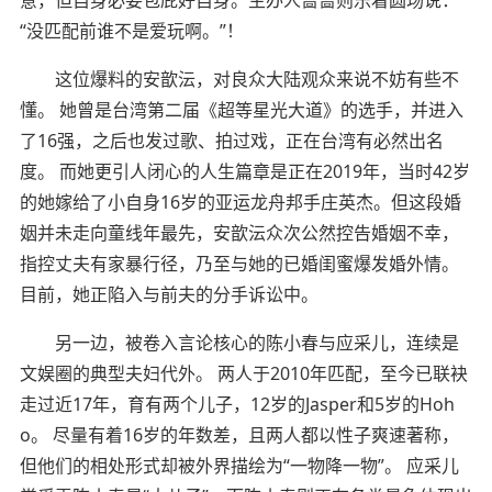
“没匹配前谁不是爱玩啊。”！
这位爆料的安歆沄，对良众大陆观众来说不妨有些不
懂。 她曾是台湾第二届《超等星光大道》的选手，并进入
了16强，之后也发过歌、拍过戏，正在台湾有必然出名
度。 而她更引人闭心的人生篇章是正在2019年，当时42岁
的她嫁给了小自身16岁的亚运龙舟邦手庄英杰。但这段婚
姻并未走向童线年最先，安歆沄众次公然控告婚姻不幸，
指控丈夫有家暴行径，乃至与她的已婚闺蜜爆发婚外情。
目前，她正陷入与前夫的分手诉讼中。
另一边，被卷入言论核心的陈小春与应采儿，连续是
文娱圈的典型夫妇代外。 两人于2010年匹配，至今已联袂
走过近17年，育有两个儿子，12岁的Jasper和5岁的Hoh
o。 尽量有着16岁的年数差，且两人都以性子爽速著称，
但他们的相处形式却被外界描绘为“一物降一物”。 应采儿