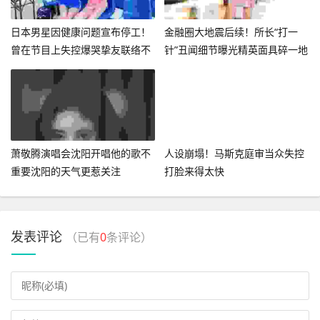
日本男星因健康问题宣布停工！
金融圈大地震后续！所长“打一
曾在节目上失控爆哭挚友联络不
针”丑闻细节曝光精英面具碎一地
上
萧敬腾演唱会沈阳开唱他的歌不
人设崩塌！马斯克庭审当众失控
重要沈阳的天气更惹关注
打脸来得太快
发表评论
（已有
0
条评论）