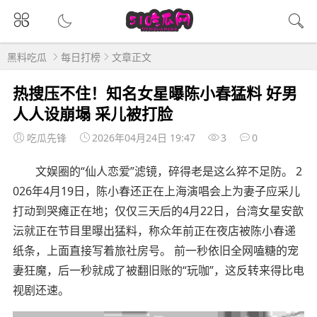
黑料吃瓜
每日打榜
文章正文
热搜压不住！知名女星曝陈小春猛料 好男
人人设崩塌 采儿被打脸
吃瓜先锋
2026年04月24日 19:47
3
0
文娱圈的“仙人恋爱”滤镜，碎得老是这么猝不足防。 2
026年4月19日，陈小春还正在上海演唱会上为妻子应采儿
打动到哭瘫正在地；仅仅三天后的4月22日，台湾女星安歆
沄就正在节目里曝出猛料，称众年前正在夜店被陈小春递
纸条，上面直接写着旅社房号。 前一秒依旧全网嗑糖的宠
妻狂魔，后一秒就成了被翻旧账的“玩咖”，这反转来得比电
视剧还速。