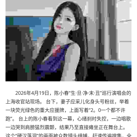
2026年4月19日，陈小春“生·旦·净·末·丑”巡行演唱会的
上海收官站现场。 台下，妻子应采儿化身头号粉丝，举着
一块荧光绿色的重大应援牌，上面写着“2。0一个都不许
跑”。 台上的陈小春看到这一幕，心绪刹时失控，一边唱歌
一边哭到肩膀猛烈震颤，结果乃至直接瘫坐正在舞台上。
这个“硬汉落泪”的画面被众数镜头缉捕，赶速传遍搜集，全