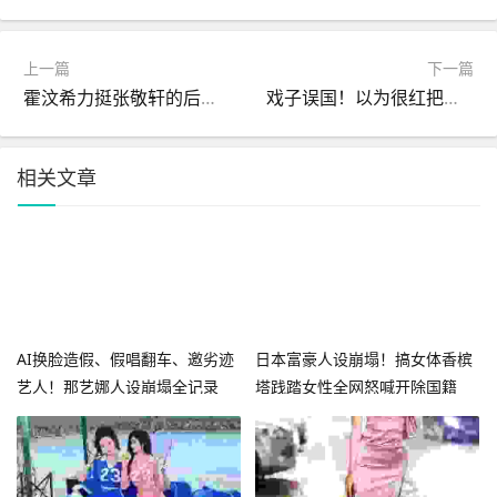
上一篇
下一篇
霍汶希力挺张敬轩的后续：英皇全艺人遭容祖儿谢霆锋受牵连
戏子误国！以为很红把自己当大腕论耍大牌这4位明星够丢人
相关文章
AI换脸造假、假唱翻车、邀劣迹
日本富豪人设崩塌！搞女体香槟
艺人！那艺娜人设崩塌全记录
塔践踏女性全网怒喊开除国籍