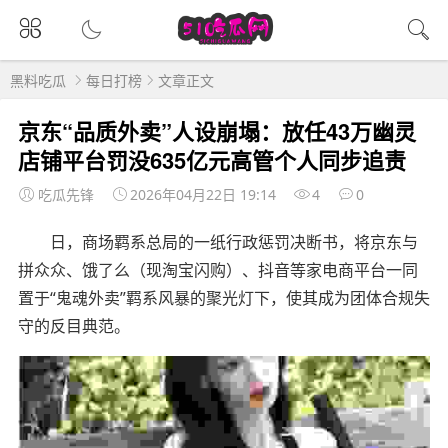
黑料吃瓜
每日打榜
文章正文
京东“品质外卖”人设崩塌：放任43万幽灵
店铺平台罚没635亿元高管个人同步追责
吃瓜先锋
2026年04月22日 19:14
4
0
日，商场羁系总局的一纸行政惩罚决断书，将京东与
拼众众、饿了么（现淘宝闪购）、抖音等家电商平台一同
置于“鬼魂外卖”羁系风暴的聚光灯下，使其成为团体合规失
守的反目典范。