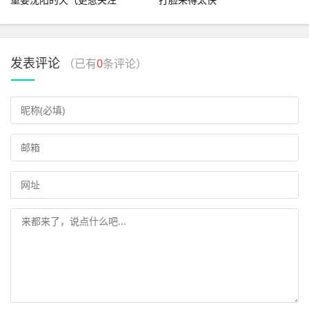
发表评论
（已有
0
条评论）