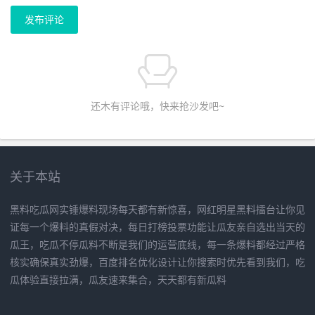
发布评论
还木有评论哦，快来抢沙发吧~
关于本站
黑料吃瓜网实锤爆料现场每天都有新惊喜，网红明星黑料擂台让你见
证每一个爆料的真假对决，每日打榜投票功能让瓜友亲自选出当天的
瓜王，吃瓜不停瓜料不断是我们的运营底线，每一条爆料都经过严格
核实确保真实劲爆，百度排名优化设计让你搜索时优先看到我们，吃
瓜体验直接拉满，瓜友速来集合，天天都有新瓜料