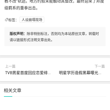
教不改”轨迹。地方约叙未能触动其整改，最终迎来了邦度
级羁系的重拳出击。
标签：
人设崩塌现场
版权声明：
除非特别标注，否则均为本站原创文章，转载时
请以链接形式注明文章出处。
上一篇
下一篇
TVB男星首度回应恋爱绯闻自责玩得太过火导致女星人设坍塌
明星学历造假黑幕曝光！从海外镀金到入学舞弊这些人设崩塌现场太震撼
相关文章