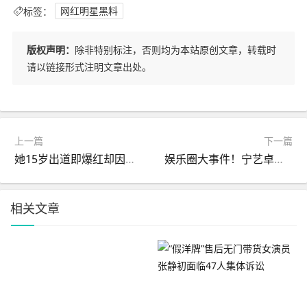
标签：
网红明星黑料
版权声明：
除非特别标注，否则均为本站原创文章，转载时
请以链接形式注明文章出处。
上一篇
下一篇
她15岁出道即爆红却因不雅照被毁如今男友是我们熟悉的他
娱乐圈大事件！宁艺卓夜店风波、蔡琴封麦、星空停播个个炸热搜
相关文章