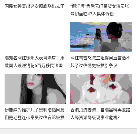
国民女神复出这次彻底豁出去了
“假洋牌”售后无门带货女演员张
静初面临47人集体诉讼
曝知名网红徐州大表哥塌房！用
网红韦雪怒怼三姐提问直言活不
爱国人设赚钱花6百万移民法国
起了过往情史被扒引争议
伊能静为维护儿子恩利暗指网友
香港顶流姜涛：自曝黑料再败路
们是老登连带秦昊过往言论被扒
人缘资源降级现事业危机？