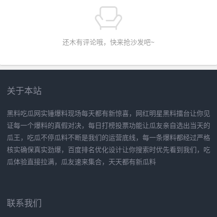
还木有评论哦，快来抢沙发吧~
关于本站
黑料吃瓜网实锤爆料现场每天都有新惊喜，网红明星黑料擂台让你见
证每一个爆料的真假对决，每日打榜投票功能让瓜友亲自选出当天的
瓜王，吃瓜不停瓜料不断是我们的运营底线，每一条爆料都经过严格
核实确保真实劲爆，百度排名优化设计让你搜索时优先看到我们，吃
瓜体验直接拉满，瓜友速来集合，天天都有新瓜料
联系我们