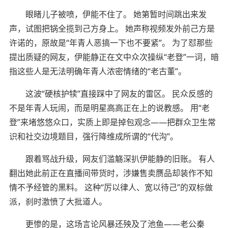
眼睹儿子被喷，伊能不住了。 她第暂时间跳出来发
声，试图把锅全揽到己方身上。 她声称视频发外前己方是
许诺的，原故是“年青人恶搞一下也不要紧”。 为了怼那些
提出质疑的网友，伊能静正在文中众次操纵“老登”一词，暗
指这些人是无法明确年青人浓密情绪的“老古董”。
这波“硬核护犊”直接踩中了网友的雷区。 民众反感的
不是年青人玩闹，而是明星高高正在上的说教感。 用“老
登”来堵悠悠众口，实质上即是掉包观念——把群众卫生常
识和社交边境题目，强行降维成所谓的“代沟”。
跟着骂战升级，网友们滥觞深扒伊能静的旧账。 有人
翻出她此前正在直播间带货时，涉嫌售卖赝品却装作不知
情不予经管的黑料。 这种“厉以律人、宽以待己”的双标做
派，刹时激愤了大批道人。
更惨的是，这场言论风暴还殃及了池鱼——老公秦