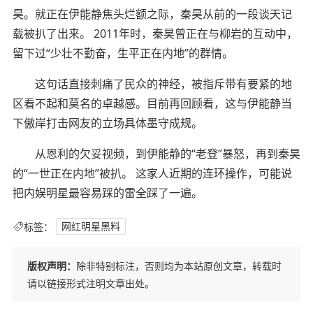
昊。就正在伊能静焦头烂额之际，秦昊从前的一段谈天记
载被扒了出来。 2011年时，秦昊曾正在与柳岩的互动中，
留下过“少壮不勤奋，生平正在内地”的群情。
这句话直接刺痛了民众的神经，被指斥带有要紧的地
区看不起和莫名的卓越感。目前再回顾看，这与伊能静当
下傲岸打击网友的立场具体墨守成规。
从恩利的欠妥视频，到伊能静的“老登”暴怒，再到秦昊
的“一世正在内地”被扒。 这家人近期的连环操作，可能说
把内娱明星最容易踩的雷全踩了一遍。
标签：
网红明星黑料
版权声明：
除非特别标注，否则均为本站原创文章，转载时
请以链接形式注明文章出处。