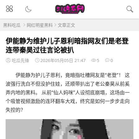
黑料吃瓜
网红明星黑料
文章正文
伊能静为维护儿子恩利暗指网友们是老登
连带秦昊过往言论被扒
吃瓜先锋
2026年05月05日 21:47
5
0
伊能静为护儿子恩利，竟暗指吐槽网友是“老登”！ 这
波强行洗白不但没护住娃，还顺带扒出了老公秦昊从前奚
弄内地的黑料。 从前“仙人妈咪”人设彻底崩塌，这场由一
个吸管视频激励的连环翻车大戏，终究是如何一步步走向
失控的？