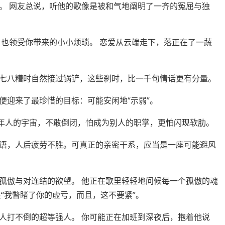
 网友总说，听他的歌像是被和气地阐明了一齐的冤屈与独
也领受你带来的小小烦琐。 恋爱从云端走下，落正在了一蔬
八糟时自然接过锅铲，这些刹时，比一千句情话更有分量。
迎来了最珍惜的目标：可能安闲地“示弱”。
年人的宇宙，不敢倒闭，怕成为别人的职掌，更怕闪现软肋。
，人后疲劳不胜。可真正的亲密干系，应当是一座可能避风
傲与对连结的欲望。 他正在歌里轻轻地问候每一个孤傲的魂
“我瞥睹了你的虚亏，而且，这不要紧”。
打不倒的超等强人。 你可能正在加班到深夜后，抱着他说