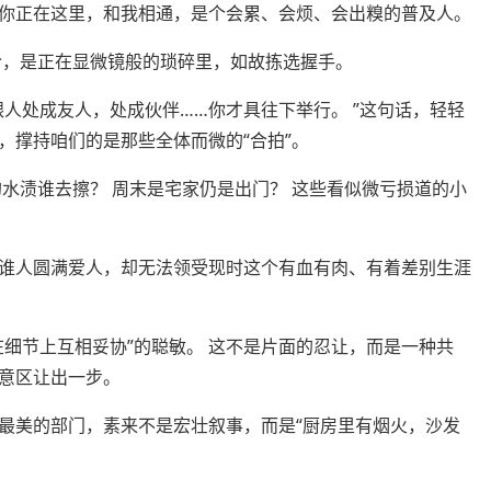
正在这里，和我相通，是个会累、会烦、会出糗的普及人。
，是正在显微镜般的琐碎里，如故拣选握手。
处成友人，处成伙伴……你才具往下举行。 ”这句话，轻轻
，撑持咱们的是那些全体而微的“合拍”。
渍谁去擦？ 周末是宅家仍是出门？ 这些看似微亏损道的小
人圆满爱人，却无法领受现时这个有血有肉、有着差别生涯
节上互相妥协”的聪敏。 这不是片面的忍让，而是一种共
意区让出一步。
美的部门，素来不是宏壮叙事，而是“厨房里有烟火，沙发