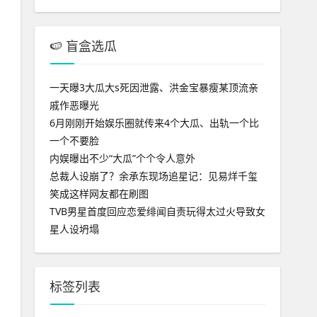
🍉 盲盒选瓜
一天曝3大瓜大s死因泄露、洪金宝暴瘦某顶流亲
戚作恶曝光
6月刚刚开始娱乐圈就传来4个大瓜、出轨一个比
一个不要脸
内娱曝出不少“大瓜”个个令人意外
总裁人设崩了？余承东现场追星记：见易烊千玺
笑成这样网友都在刷图
TVB男星首度回应恋爱绯闻自责玩得太过火导致女
星人设坍塌
标签列表