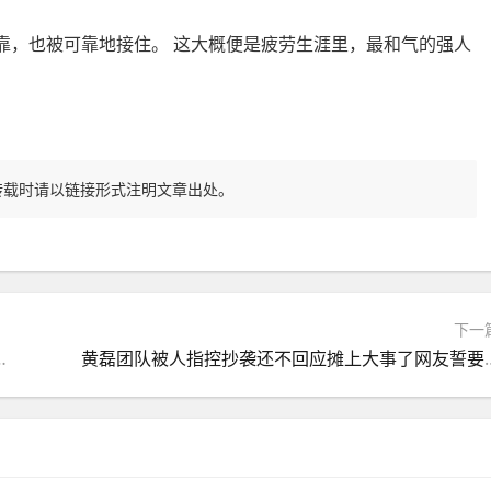
，也被可靠地接住。 这大概便是疲劳生涯里，最和气的强人
转载时请以链接形式注明文章出处。
下一
入学舞弊这些人设崩塌现场太震撼
黄磊团队被人指控抄袭还不回应摊