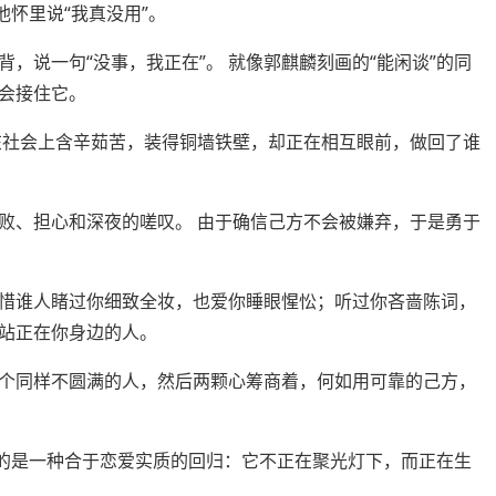
他怀里说“我真没用”。
说一句“没事，我正在”。 就像郭麒麟刻画的“能闲谈”的同
会接住它。
社会上含辛茹苦，装得铜墙铁壁，却正在相互眼前，做回了谁
、担心和深夜的嗟叹。 由于确信己方不会被嫌弃，于是勇于
惜谁人睹过你细致全妆，也爱你睡眼惺忪；听过你吝啬陈词，
站正在你身边的人。
同样不圆满的人，然后两颗心筹商着，何如用可靠的己方，
的是一种合于恋爱实质的回归：它不正在聚光灯下，而正在生