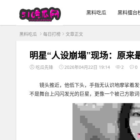
黑料吃瓜
黑料擂台
黑料吃瓜
每日打榜
文章正文
明星“人设崩塌”现场：原来
吃瓜先锋
2026年04月22日 19:14
2
0
镜头推近，他低下头，手指无认识地摩挲着发话
不是舞台上闪闪发光的巨星，更像一个被己方歌词