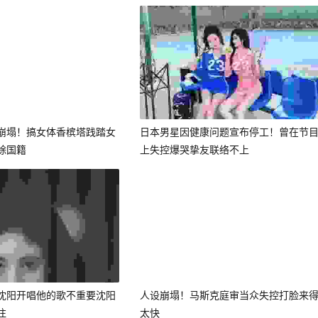
崩塌！搞女体香槟塔践踏女
日本男星因健康问题宣布停工！曾在节
除国籍
上失控爆哭挚友联络不上
沈阳开唱他的歌不重要沈阳
人设崩塌！马斯克庭审当众失控打脸来
注
太快