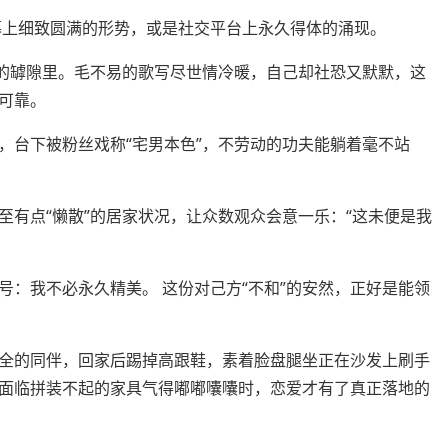
上细致圆满的形势，或是社交平台上永久得体的涌现。
的罅隙里。毛不易的歌写尽世情冷暖，自己却社恐又默默，这
可靠。
台下被粉丝戏称“宅男本色”，不劳动的功夫能躺着毫不站
点“懒散”的居家状况，让众数观众会意一乐：“这未便是我
我不必永久精美。 这份对己方“不和”的安然，正好是能领
的同伴，回家后踢掉高跟鞋，素着脸盘腿坐正在沙发上刷手
面临拼装不起的家具气得嘟嘟囔囔时，恋爱才有了真正落地的