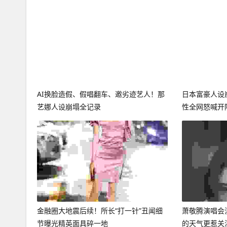
AI换脸造假、假唱翻车、邀劣迹艺人！那
日本富豪人设
艺娜人设崩塌全记录
性全网怒喊开
金融圈大地震后续！所长“打一针”丑闻细
萧敬腾演唱会
节曝光精英面具碎一地
的天气更惹关