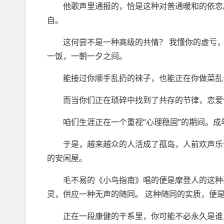
他歌声里通报的，恰是这种对普通暖和的依恋。
自。
这何尝不是一种高级的共情？ 我懂你的虚亏，
一饭，一朝一夕之间。
能接过你顺手乱扔的袜子，也能正在你做菜乱七
而当你们正在琐碎中找到了共存的节律，恋爱便
咱们生涯正在一个重视“心理稳固”的期间。成
于是，越来越众的人活成了孤岛，人前欢声乐语
的安闲屋。
毛不易的《小鸟指南》唱的便是摩登人的这种孤
灵，供应一种无声的随同。 这种随同的实质，便是
正在一段康健的干系里，你可能不必永久是谁人