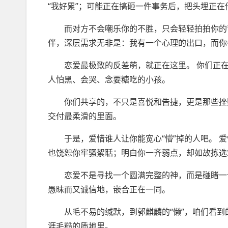
“我好累”；可能正在搞砸一件事务后，把头埋正在
而对方不会嘲乐你的不胜，只会轻轻拍拍你的背，
伴，深层需求无非是：我有一个心理的出口，而你
恋爱最极致的反差萌，就正在这里。 你们正在
人怕黑、会哭、念要糖吃的小孩。
你们共享的，不只是喜悦和告捷，更是那些挫败
交付最柔滑的里面。
于是，爱惜谁人让你能宽心“懵”掉的人吧。 爱
也饶恕你牢骚絮聒；明白你一齐弱点，却如故拣选
恋爱不是寻找一个圆满完整的神，而是碰睹一个
愚昧而又诚信地，嵌合正在一同。
从毛不易的缄默，到郭麒麟的“懒”，咱们看到
涯毛糙的质地里。