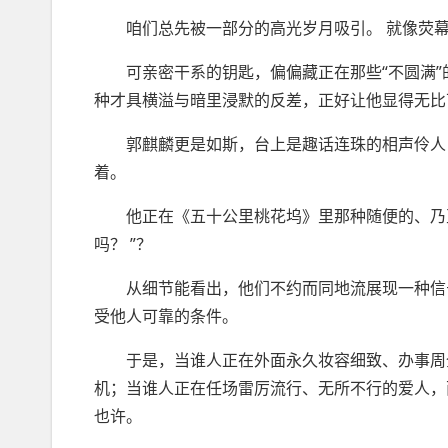
咱们总先被一部分的高光岁月吸引。 就像荧幕
可亲密干系的钥匙，偏偏藏正在那些“不圆满”
种才具横溢与暗里浸默的反差，正好让他显得无比
郭麒麟更是如斯，台上是趣话连珠的相声伶人，
着。
他正在《五十公里桃花坞》里那种随便的、乃至有
吗？ ”？
从细节能看出，他们不约而同地流展现一种信号：
受他人可靠的条件。
于是，当谁人正在外面永久妆容细致、办事周全
机；当谁人正在任场雷厉流行、无所不行的爱人，
也许。