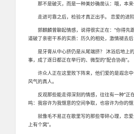
那不是破灭，而是一种美妙确凿认：哦，本来你
走进可靠之后，检验才真正出手。 恋爱的进阶
郭麒麟曾聊起情感，说得很实正在：“你得先跟人
道破了亲密干系的实质：历久的相处，激情褪去后
是牙膏从中心挤仍是从尾端挤？ 沐浴后地上的水
事，成了逐日都正在举行的、微型的“配合协商”。
许众人正在这里败下阵来，他们爱的是遐念中谁
风气的真人。
反观那些能走得深刻的情感，往往有一种“正在细
鸣：我容许为我惬意的空间争取，也容许为你的惬
就像毛不易正在歌里写的那些零碎心理，恋爱最
上有个窝”。