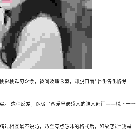
掷梗逛刃众余，被问及理念型，却脱口而出“性情性格得
。 这种反差，像极了恋爱里最感人的谁人部门——脱下一齐
过相互最不设防，乃至有点愚昧的格式后，如故感觉“便是